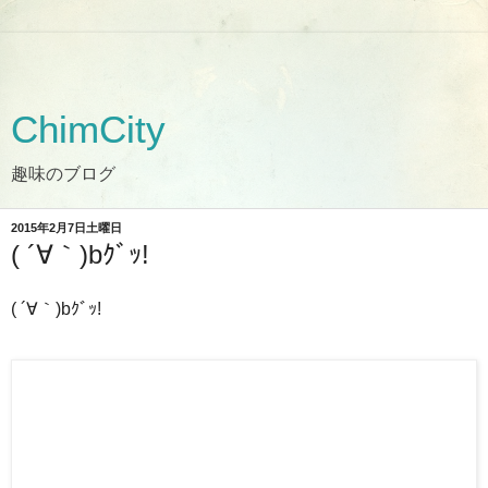
ChimCity
趣味のブログ
2015年2月7日土曜日
( ´∀｀)bｸﾞｯ!
( ´∀｀)bｸﾞｯ!